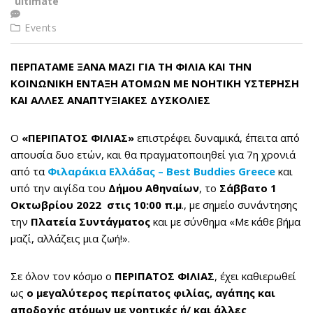
ultimate
Events
ΠΕΡΠΑΤΑΜΕ ΞΑΝΑ ΜΑΖΙ ΓΙΑ ΤΗ ΦΙΛΙΑ ΚΑΙ ΤΗΝ
ΚΟΙΝΩΝΙΚΗ ΕΝΤΑΞΗ
ΑΤΟΜΩΝ ΜΕ ΝΟΗΤΙΚΗ ΥΣΤΕΡΗΣΗ
ΚΑΙ ΑΛΛΕΣ ΑΝΑΠΤΥΞΙΑΚΕΣ ΔΥΣΚΟΛΙΕΣ
Ο
«ΠΕΡΙΠΑΤΟΣ ΦΙΛΙΑΣ»
επιστρέφει δυναμικά, έπειτα από
απουσία δυο ετών, και θα πραγματοποιηθεί για 7η χρονιά
από τα
Φιλαράκια Ελλάδας –
Best
Buddies
Greece
και
υπό την αιγίδα του
Δήμου Αθηναίων
, το
Σάββατο 1
Οκτωβρίου 2022 στις 10:00 π.μ
., με σημείο συνάντησης
την
Πλατεία Συντάγματος
και με σύνθημα «Με κάθε βήμα
μαζί, αλλάζεις μια ζωή!».
Σε όλον τον κόσμο ο
ΠΕΡΙΠΑΤΟΣ ΦΙΛΙΑΣ
, έχει καθιερωθεί
ως
ο μεγαλύτερος περίπατος φιλίας, αγάπης και
αποδοχής ατόμων με νοητικές ή/ και άλλες