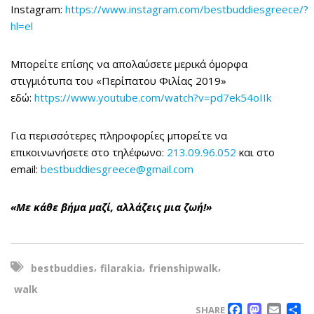
Instagram:
https://www.instagram.com/bestbuddiesgreece/?
hl=el
Μπορείτε επίσης να απολαύσετε μερικά όμορφα
στιγμιότυπα του «Περίπατου Φιλίας 2019»
εδώ:
https://www.youtube.com/watch?v=pd7ek54oIIk
Για περισσότερες πληροφορίες μπορείτε να
επικοινωνήσετε στο τηλέφωνο:
213.09.96.052
και στο
email:
bestbuddiesgreece@gmail.com
«Με κάθε βήμα μαζί, αλλάζεις μια ζωή!»
,
,
,
bestbuddies
filarakia
frienshipwalk
walk
FACE
MAS
EM
SHARE