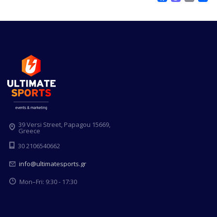
39 Versi Street, Papagou 15669,
Greece
30 2106540662
info@ultimatesports.gr
Mon–Fri: 9:30 - 17:30