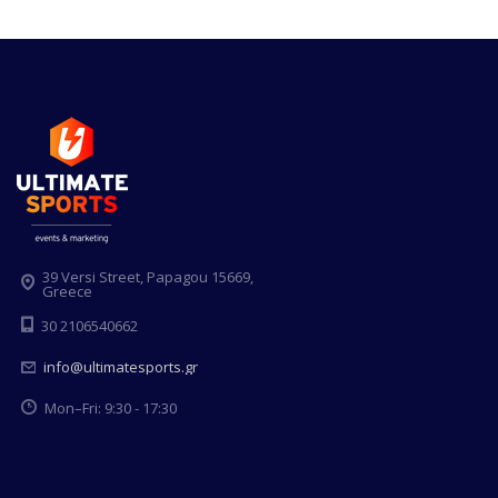
39 Versi Street, Papagou 15669,
Greece
30 2106540662
info@ultimatesports.gr
Mon–Fri: 9:30 - 17:30