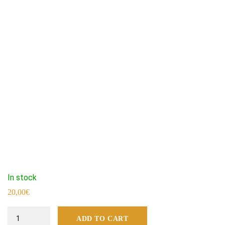
In stock
20,00
€
SYRATHLON
ADD TO CART
Polyester