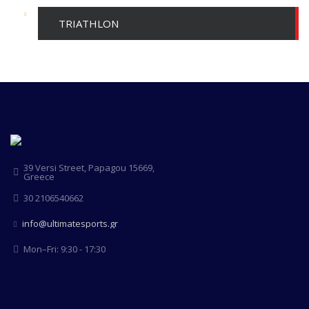
TRIATHLON
39 Versi Street, Papagou 15669,
Greece
30 2106540662
info@ultimatesports.gr
Mon–Fri: 9:30 - 17:30